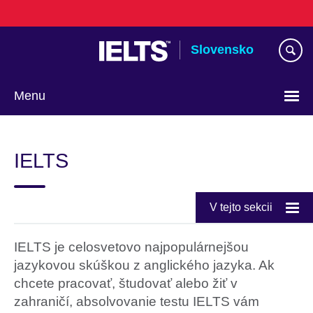
Skip
to
main
Slovensko
content
Menu
Výber
jazyka
IELTS
V tejto sekcii
IELTS je celosvetovo najpopulárnejšou
jazykovou skúškou z anglického jazyka. Ak
chcete pracovať, študovať alebo žiť v
zahraničí, absolvovanie testu IELTS vám