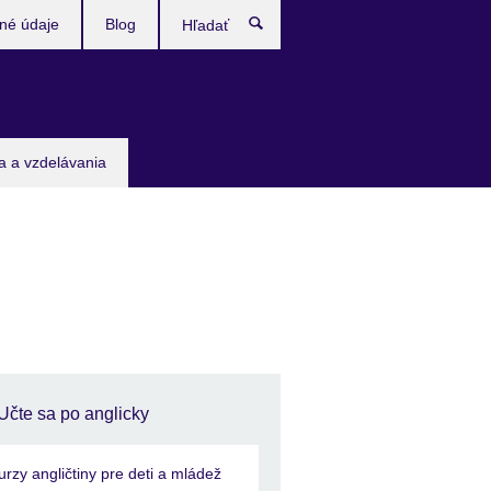
né údaje
Blog
Hľadať
ia a vzdelávania
Učte sa po anglicky
urzy angličtiny pre deti a mládež