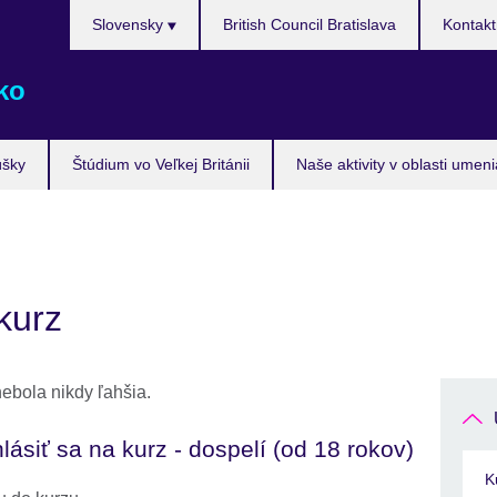
Výber
Slovensky
British Council Bratislava
Kontakt
jazyka
ko
úšky
Štúdium vo Veľkej Británii
Naše aktivity v oblasti umen
kurz
nebola nikdy ľahšia.
hlásiť sa na kurz - dospelí (od 18 rokov)
K