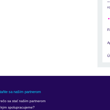
r
F
A
Ú
taňte sa naším partnerom
rečo sa stať naším partnerom
 kým spolupracujeme?