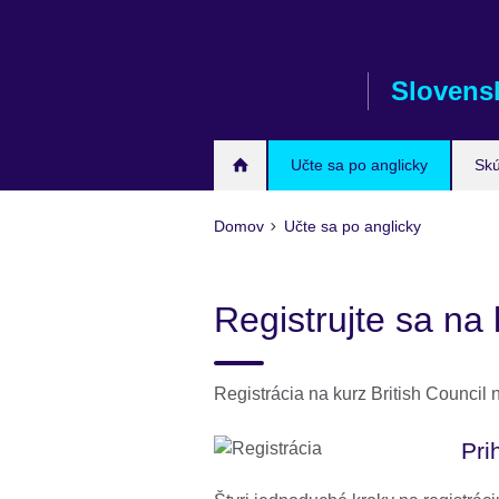
Skip
to
main
Slovens
content
Učte sa po anglicky
Sk
Domov
Učte sa po anglicky
Registrujte sa na 
Registrácia na kurz British Council 
Pri