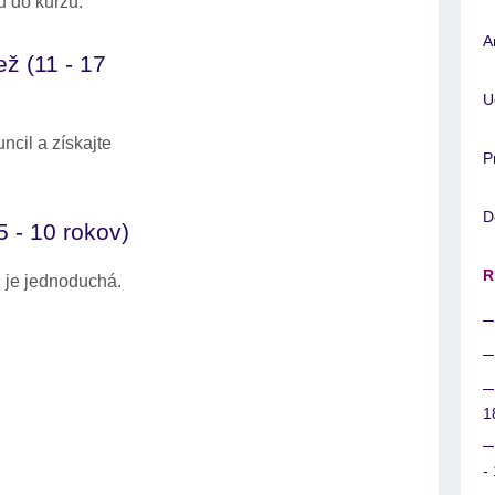
u do kurzu.
A
ež (11 - 17
U
ncil a získajte
P
D
(5 - 10 rokov)
R
l je jednoduchá.
1
-