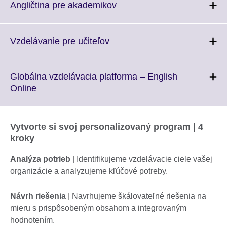
More
Click
Angličtina pre akademikov
information
to
available.
expand.
More
Click
Vzdelávanie pre učiteľov
information
to
available.
expand.
More
Globálna vzdelávacia platforma – English
information
Click
Online
available.
to
expand.
More
Vytvorte si svoj personalizovaný program | 4
information
kroky
available.
Analýza potrieb
| Identifikujeme vzdelávacie ciele vašej
organizácie a analyzujeme kľúčové potreby.
Návrh riešenia
| Navrhujeme škálovateľné riešenia na
mieru s prispôsobeným obsahom a integrovaným
hodnotením.