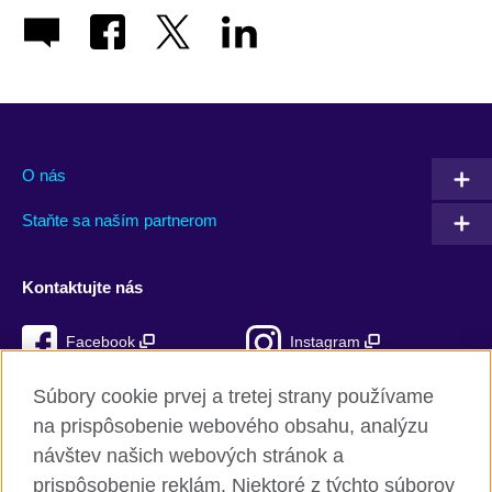
O nás
Staňte sa naším partnerom
Kontaktujte nás
Facebook
Instagram
Mixcloud
TikTok
Súbory cookie prvej a tretej strany používame
na prispôsobenie webového obsahu, analýzu
RSS
návštev našich webových stránok a
prispôsobenie reklám. Niektoré z týchto súborov