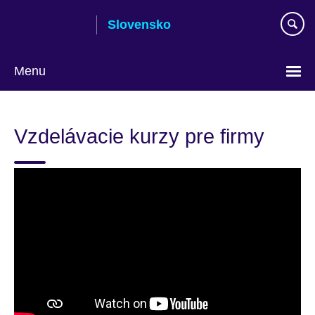
Skip
Slovensko
to
main
content
Menu
Výber
jazyka
Vzdelávacie kurzy pre firmy