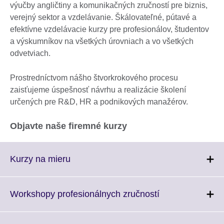
výučby angličtiny a komunikačných zručností pre biznis,
verejný sektor a vzdelávanie. Škálovateľné, pútavé a
efektívne vzdelávacie kurzy pre profesionálov, študentov
a výskumníkov na všetkých úrovniach a vo všetkých
odvetviach.
Prostredníctvom nášho štvorkrokového procesu
zaisťujeme úspešnosť návrhu a realizácie školení
určených pre R&D, HR a podnikových manažérov.
Objavte naše firemné kurzy
Click
Kurzy na mieru
to
expand.
More
Click
Workshopy profesionálnych zručností
information
to
available.
expand.