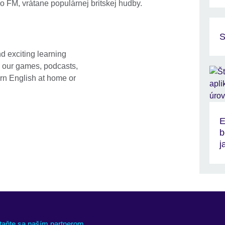
o FM, vrátane populárnej britskej hudby.
S
d exciting learning
, our games, podcasts,
arn English at home or
E
b
j
taňte sa naším partnerom