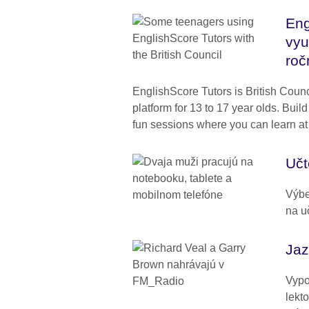
Eng
vyu
roč
EnglishScore Tutors is British Counci
platform for 13 to 17 year olds. Buil
fun sessions where you can learn a
Učt
Výbe
na u
Jaz
Vypo
lekt