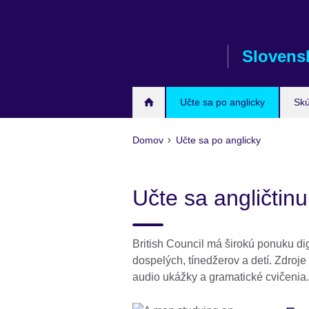
Skip
to
main
Slovens
content
Učte sa po anglicky
Sk
Domov
Učte sa po anglicky
Učte sa angličtinu
British Council má širokú ponuku di
dospelých, tínedžerov a detí. Zdroje
audio ukážky a gramatické cvičenia.