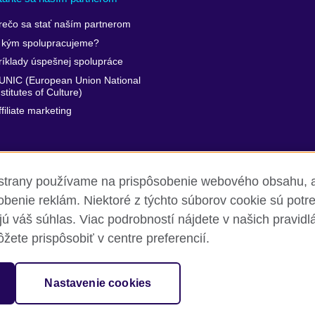
rečo sa stať naším partnerom
 kým spolupracujeme?
ríklady úspešnej spolupráce
UNIC (European Union National
nstitutes of Culture)
ffiliate marketing
ej strany používame na prispôsobenie webového obsahu, 
benie reklám. Niektoré z týchto súborov cookie sú pot
ujú váš súhlas. Viac podrobností nájdete v našich pravid
omia a podmienky používania stránky
Cookies
Mapa stránok
žete prispôsobiť v centre preferencií.
isation for cultural relations and educational opportunities. A registe
Nastavenie cookies