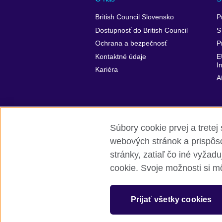
British Council Slovensko
P
Dostupnosť do British Council
S
Ochrana a bezpečnosť
P
Kontaktné údaje
E
I
Kariéra
A
Súbory cookie prvej a tret
webových stránok a prispôso
stránky, zatiaľ čo iné vyžad
British Council Global
Ochrana súkr
cookie. Svoje možnosti si mô
© 2026 British Council
The United Kingdom’s international organ
Prijať všetky cookies
SC037733 (Scotland)