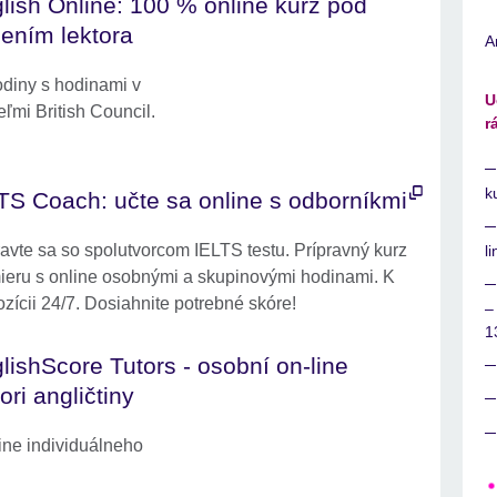
lish Online: 100 % online kurz pod
ením lektora
A
diny s hodinami v
U
ľmi British Council.
r
k
TS Coach: učte sa online s odborníkmi
ravte sa so spolutvorcom IELTS testu. Prípravný kurz
l
ieru s online osobnými a skupinovými hodinami. K
ozícii 24/7. Dosiahnite potrebné skóre!
–
1
lishScore Tutors - osobní on-line
tori angličtiny
ine individuálneho