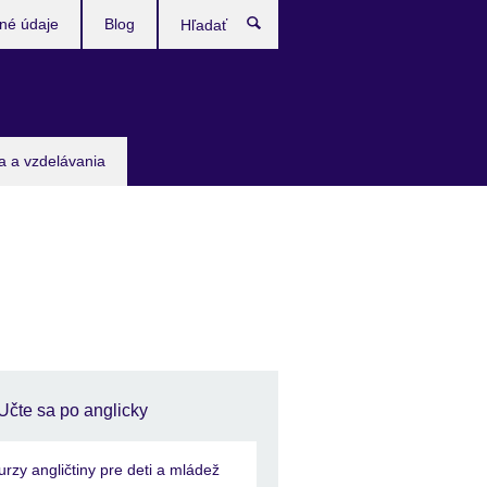
né údaje
Blog
Hľadať
ia a vzdelávania
Učte sa po anglicky
urzy angličtiny pre deti a mládež