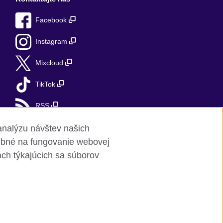
Facebook
Instagram
Mixcloud
TikTok
RSS
analýzu návštev našich
rebné na fungovanie webovej
lách týkajúcich sa súborov
red charity: 209131 (England and Wales)