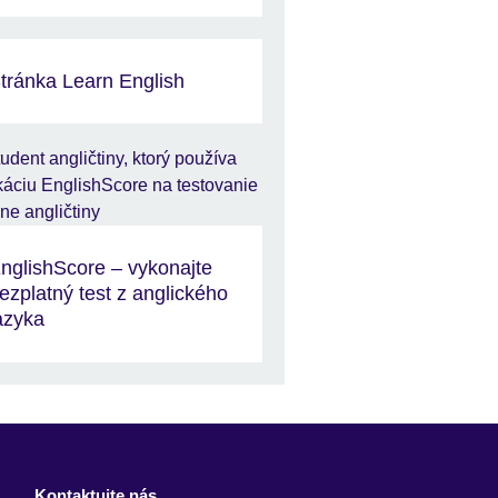
tránka Learn English
nglishScore – vykonajte
ezplatný test z anglického
azyka
Kontaktujte nás