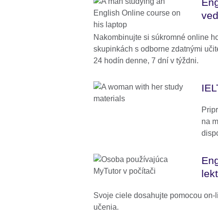
Eng
ved
Nakombinujte si súkromné online ho
skupinkách s odborne zdatnými učite
24 hodín denne, 7 dní v týždni.
IEL
Prip
na m
disp
Eng
lek
Svoje ciele dosahujte pomocou on-l
učenia.