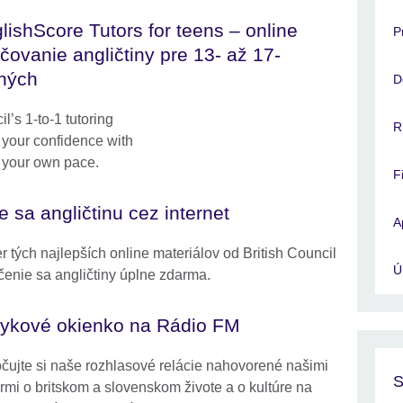
lishScore Tutors for teens – online
P
čovanie angličtiny pre 13- až 17-
ných
D
l’s 1-to-1 tutoring
R
d your confidence with
t your own pace.
F
e sa angličtinu cez internet
A
r tých najlepších online materiálov od British Council
Ú
čenie sa angličtiny úplne zdarma.
ykové okienko na Rádio FM
čujte si naše rozhlasové relácie nahovorené našimi
S
ormi o britskom a slovenskom živote a o kultúre na