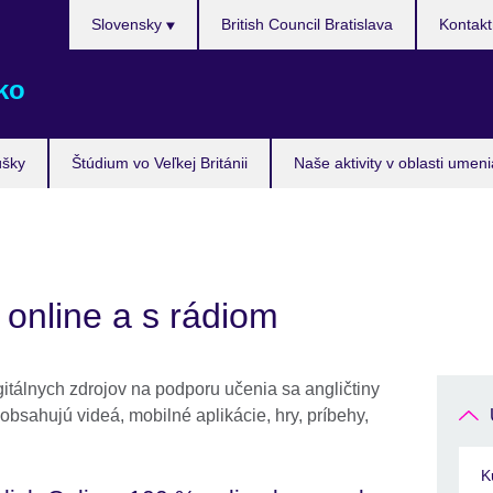
Výber
Slovensky
British Council Bratislava
Kontakt
jazyka
ko
úšky
Štúdium vo Veľkej Británii
Naše aktivity v oblasti umen
 online a s rádiom
gitálnych zdrojov na podporu učenia sa angličtiny
 obsahujú videá, mobilné aplikácie, hry, príbehy,
K