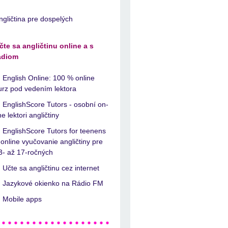
ngličtina pre dospelých
čte sa angličtinu online a s
ádiom
English Online: 100 % online
urz pod vedením lektora
EnglishScore Tutors - osobní on-
ine lektori angličtiny
EnglishScore Tutors for teenens
 online vyučovanie angličtiny pre
3- až 17-ročných
Učte sa angličtinu cez internet
Jazykové okienko na Rádio FM
Mobile apps