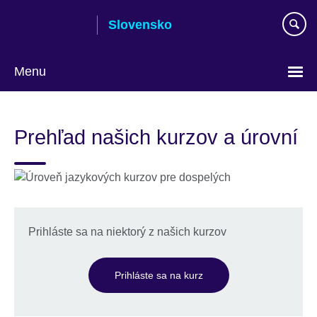
Skip
Slovensko
to
main
content
Menu
Výber
jazyka
Prehľad našich kurzov a úrovní
Prihláste sa na niektorý z našich kurzov
Prihláste sa na kurz