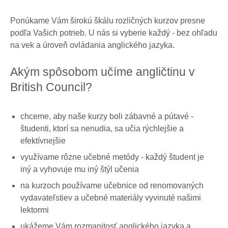
Ponúkame Vám širokú škálu rozličných kurzov presne
podľa Vašich potrieb. U nás si vyberie každý - bez ohľadu
na vek a úroveň ovládania anglického jazyka.
Akým spôsobom učíme angličtinu v
British Council?
chceme, aby naše kurzy boli zábavné a pútavé -
študenti, ktorí sa nenudia, sa učia rýchlejšie a
efektívnejšie
využívame rôzne učebné metódy - každý študent je
iný a vyhovuje mu iný štýl učenia
na kurzoch používame učebnice od renomovaných
vydavateľstiev a učebné materiály vyvinuté našimi
lektormi
ukážeme Vám rozmanitosť anglického jazyka a