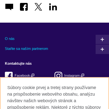
O nás
Staňte sa naším partnerom
Kontaktujte nás
Facebook
Instagram
Mixcloud
TikTok
Súbory cookie prvej a tretej strany používame
na prispôsobenie webového obsahu, analýzu
RSS
návštev našich webových stránok a
prispôsobenie reklám. Niektoré z týchto súborov