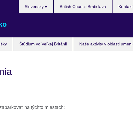
Výber
Slovensky
British Council Bratislava
Kontakt
jazyka
ko
úšky
Štúdium vo Veľkej Británii
Naše aktivity v oblasti umen
nia
 zaparkovať na týchto miestach: