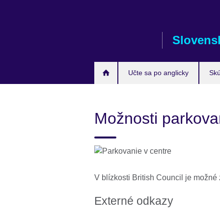
Skip
to
main
Slovens
content
Učte sa po anglicky
Sk
Možnosti parkova
V blízkosti British Council je možné
Externé odkazy