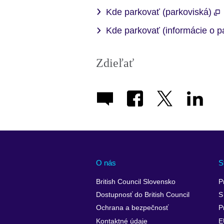
Kde parkovať (parkoviská)
Kde parkovať (informácie o pa
Zdieľať
O nás
S
British Council Slovensko
P
Dostupnosť do British Council
S
Ochrana a bezpečnosť
P
Kontaktné údaje
E