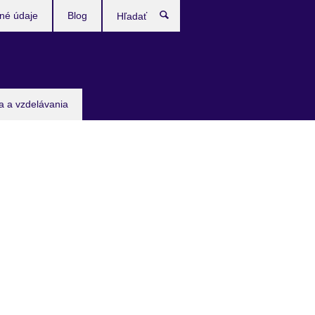
né údaje
Blog
Hľadať
ia a vzdelávania