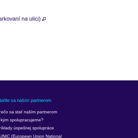
rkovaní na ulici)
taňte sa naším partnerom
rečo sa stať naším partnerom
 kým spolupracujeme?
ríklady úspešnej spolupráce
UNIC (European Union National