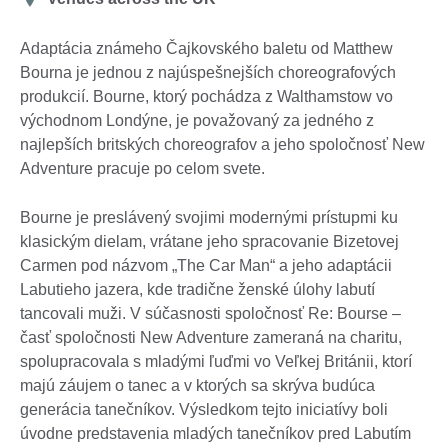
Adaptácia známeho Čajkovského baletu od Matthew
Bourna je jednou z najúspešnejších choreografových
produkcií. Bourne, ktorý pochádza z Walthamstow vo
východnom Londýne, je považovaný za jedného z
najlepších britských choreografov a jeho spoločnosť New
Adventure pracuje po celom svete.
Bourne je preslávený svojimi modernými prístupmi ku
klasickým dielam, vrátane jeho spracovanie Bizetovej
Carmen pod názvom „The Car Man“ a jeho adaptácii
Labutieho jazera, kde tradične ženské úlohy labutí
tancovali muži. V súčasnosti spoločnosť Re: Bourse –
časť spoločnosti New Adventure zameraná na charitu,
spolupracovala s mladými ľuďmi vo Veľkej Británii, ktorí
majú záujem o tanec a v ktorých sa skrýva budúca
generácia tanečníkov. Výsledkom tejto iniciatívy boli
úvodne predstavenia mladých tanečníkov pred Labutím