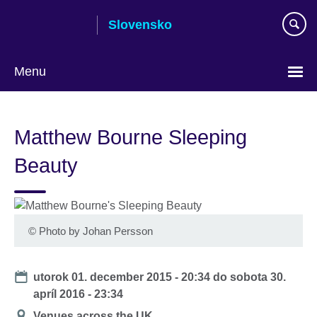
Skip
Slovensko
to
main
content
Menu
Výber
jazyka
Matthew Bourne Sleeping
Beauty
©
Photo by Johan Persson
Date
utorok 01. december 2015 - 20:34
do
sobota 30.
apríl 2016 - 23:34
Poloha
Venues across the UK