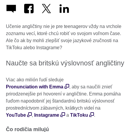
Učenie angličtiny nie je pre teenagerov vždy na vrchole
zoznamu vecí, ktoré chcú robiť vo svojom voľnom čase.
Ale čo ak by mohli zlepšiť svoje jazykové zručnosti na
TikToku alebo Instagrame?
Naučte sa britskú výslovnosť angličtiny
Viac ako milión ľudí sleduje
Pronunciation with Emma
, aby sa naučili znieť
prirodzenejšie pri hovorení v angličtine. Emma pomáha
ľuďom napodobniť jej štandardnú britskú výslovnosť
prostredníctvom zábavných, krátkych videí na
YouTube
,
Instagrame
a
TikToku
.
Čo rodičia milujú