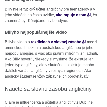
Billy nie je typický učiteľ angličtiny pre teenagerov a v
jeho videách ho často uvidíte,
ako rapuje o tom
, čo
znamená byť Kórejčanom v Londýne.
Billyho najpopulárnejšie video
Billyho video o
rozdieloch v slovnej zásobe
medzi
americkou, britskou a austrálskou angličtinou je jeho
najpopulárnejšie, s viac ako piatimi miliónmi zhliadnutí.
Ako Billy hovorí: „Niekedy si myslíme, že existuje len
jeden typ angličtiny, ale v skutočnosti existuje mnoho
ďalších variácií angličtiny v rôznych regiónoch. Ako
anglický študent je vždy zábavné ich porovnávať.“
Naučte sa slovnú zásobu angličtiny
Claire je influencerka a učiteľka angličtiny z Dubline,