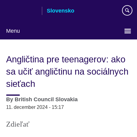
Skip
Slovensko
to
main
content
Menu
Výber
jazyka
Angličtina pre teenagerov: ako
sa učiť angličtinu na sociálnych
sieťach
By
British Council Slovakia
11. december 2024 - 15:17
Zdieľať