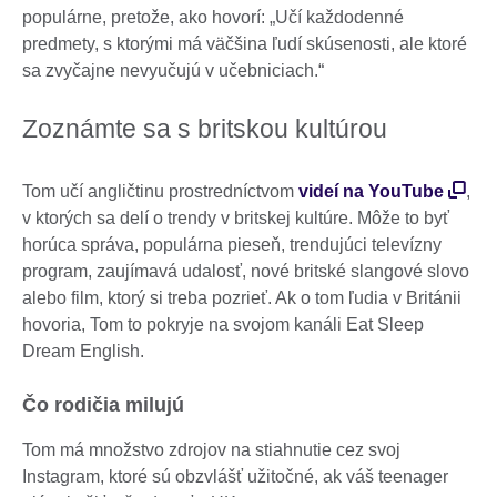
populárne, pretože, ako hovorí: „Učí každodenné
predmety, s ktorými má väčšina ľudí skúsenosti, ale ktoré
sa zvyčajne nevyučujú v učebniciach.“
Zoznámte sa s britskou kultúrou
Tom učí angličtinu prostredníctvom
videí na YouTube
,
v ktorých sa delí o trendy v britskej kultúre. Môže to byť
horúca správa, populárna pieseň, trendujúci televízny
program, zaujímavá udalosť, nové britské slangové slovo
alebo film, ktorý si treba pozrieť. Ak o tom ľudia v Británii
hovoria, Tom to pokryje na svojom kanáli Eat Sleep
Dream English.
Čo rodičia milujú
Tom má množstvo zdrojov na stiahnutie cez svoj
Instagram, ktoré sú obzvlášť užitočné, ak váš teenager