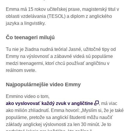
Emma má 15 rokov učiteľskej praxe, magisterský titul v
oblasti vzdelávania (TESOL) a diplom z anglického
jazyka a lingvistiky.
Čo teenageri milujú
Tu nie je žiadna nudná teória! Jasné, užitočné tipy od
Emmy na výslovnosť a zábavné videá sú populárne
medzi teenagermi, ktorí chcú používať angličtinu v
reálnom svete.
Najpopulárnejšie video Emmy
Emmino video o tom,
ako vyslovovať každý zvuk v angličtine
, má viac
ako milión zhliadnutí. Emma hovorí: „Myslím si, že je také
populárne, pretože sa anglickí študenti môžu naučiť
základy anglickej výslovnosti za len 30 minút. Je to