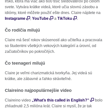
Írsko, ktorá má viac ako 600 tisíc sledovateľov po celom
svete. Vytvára krátke videá, ktoré učia slovnú zásobu a
idiómy, ktoré môžete použiť ešte dnes. Claire nájdete na
Instagrame
,
YouTube
a
TikToku
.
Čo rodičia milujú
Claire má šesť rokov skúseností ako učiteľka a pracovala
so študentmi všetkých vekových kategórií a úrovní, od
začiatočníkov po pokročilých.
Čo teenageri milujú
Claire je veľmi charizmatická tvorkyňa. Jej videá sú
krátke, ale zábavné a ľahko stráviteľné.
Claireino najpopulárnejšie video
Claireino video
„What’s this called in English?“
bolo
zhliadnuté 2,5 milióna krát. Claire si myslí, že je tak