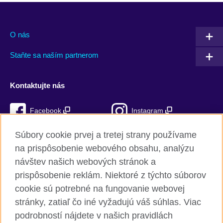
O nás
Staňte sa naším partnerom
Kontaktujte nás
Facebook
Instagram
Mixcloud
TikTok
Súbory cookie prvej a tretej strany používame
na prispôsobenie webového obsahu, analýzu
RSS
návštev našich webových stránok a
prispôsobenie reklám. Niektoré z týchto súborov
cookie sú potrebné na fungovanie webovej
stránky, zatiaľ čo iné vyžadujú váš súhlas. Viac
British Council Global
podrobností nájdete v našich pravidlách
Ochrana súkromia a podmienky používania stránky