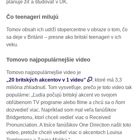
plánuje žiť a študovať v UK.
Čo teenageri milujú
Tomov obsah ich udrží stopercentne v obraze o tom, čo
sa deje v Británii – presne ako britskí teenageri v ich
veku.
Tomovo najpopulárnejšie video
Tomovo najpopulárnejšie video je
„20 britských akcentov v 1 videu“
, ktoré má 3,3
milióna zhliadnutí. Tom vysvetľuje, prečo je toto video tak
populárne: „Ľudia počujú britský akcent vo svojom
obľúbenom TV programe alebo filme a chcú sa o ňom
dozvedieť viac. Napríklad som mal veľa fanúšikov
Bridgertonu, ktorí chceli vedieť viac o Received
Pronunciation. A tisíce fanúšikov One Direction našli toto
video, pretože chceli vedieť viac o akcentoch Louisa
Tomlinsona a Zayna Malika.“