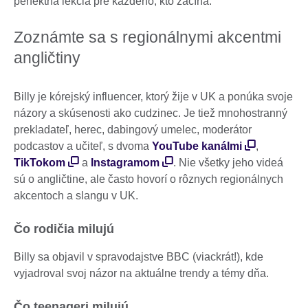
perfektná lekcia pre každého, kto začína.“
Zoznámte sa s regionálnymi akcentmi
angličtiny
Billy je kórejský influencer, ktorý žije v UK a ponúka svoje
názory a skúsenosti ako cudzinec. Je tiež mnohostranný
prekladateľ, herec, dabingový umelec, moderátor
podcastov a učiteľ, s dvoma
YouTube kanálmi
,
TikTokom
a
Instagramom
. Nie všetky jeho videá
sú o angličtine, ale často hovorí o rôznych regionálnych
akcentoch a slangu v UK.
Čo rodičia milujú
Billy sa objavil v spravodajstve BBC (viackrát!), kde
vyjadroval svoj názor na aktuálne trendy a témy dňa.
Čo teenageri milujú