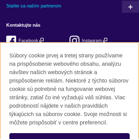
Staňte sa naším partnerom
Kontaktujte nás
Facebook
Instagram
Mixcloud
TikTok
Súbory cookie prvej a tretej strany používame
na prispôsobenie webového obsahu, analýzu
RSS
návštev našich webových stránok a
prispôsobenie reklám. Niektoré z týchto súborov
cookie sú potrebné na fungovanie webovej
stránky, zatiaľ čo iné vyžadujú váš súhlas. Viac
British Council Global
podrobností nájdete v našich pravidlách
Ochrana súkromia a podmienky používania stránky
týkajúcich sa súborov cookie. Svoje možnosti si
Cookies
môžete prispôsobiť v centre preferencií.
Mapa stránok