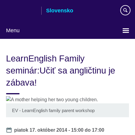
Skip
Slovensko
to
main
content
Menu
Výber
jazyka
LearnEnglish Family
seminár:Učiť sa angličtinu je
zábava!
EV - LearnEnglish family parent workshop
Date
piatok 17. október 2014 -
15:00
do
17:00