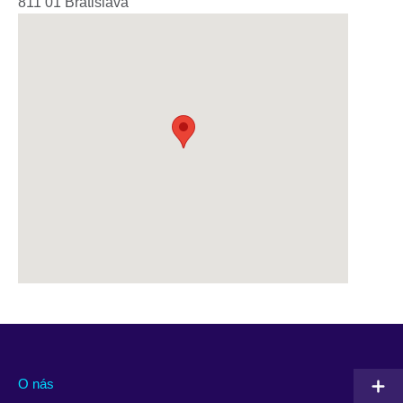
811 01
Bratislava
O nás